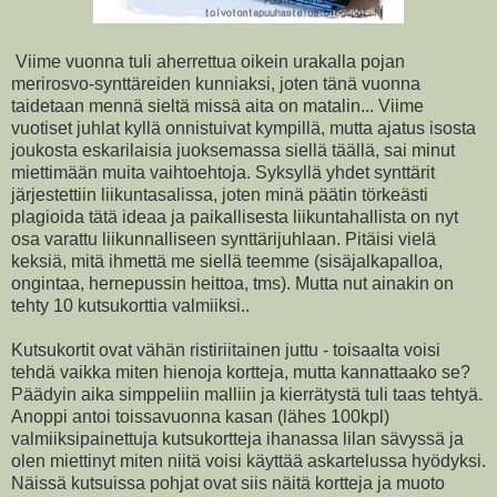
Viime vuonna tuli aherrettua oikein urakalla pojan
merirosvo-synttäreiden kunniaksi, joten tänä vuonna
taidetaan mennä sieltä missä aita on matalin... Viime
vuotiset juhlat kyllä onnistuivat kympillä, mutta ajatus isosta
joukosta eskarilaisia juoksemassa siellä täällä, sai minut
miettimään muita vaihtoehtoja. Syksyllä yhdet synttärit
järjestettiin liikuntasalissa, joten minä päätin törkeästi
plagioida tätä ideaa ja paikallisesta liikuntahallista on nyt
osa varattu liikunnalliseen synttärijuhlaan. Pitäisi vielä
keksiä, mitä ihmettä me siellä teemme (sisäjalkapalloa,
ongintaa, hernepussin heittoa, tms). Mutta nut ainakin on
tehty 10 kutsukorttia valmiiksi..
Kutsukortit ovat vähän ristiriitainen juttu - toisaalta voisi
tehdä vaikka miten hienoja kortteja, mutta kannattaako se?
Päädyin aika simppeliin malliin ja kierrätystä tuli taas tehtyä.
Anoppi antoi toissavuonna kasan (lähes 100kpl)
valmiiksipainettuja kutsukortteja ihanassa lilan sävyssä ja
olen miettinyt miten niitä voisi käyttää askartelussa hyödyksi.
Näissä kutsuissa pohjat ovat siis näitä kortteja ja muoto