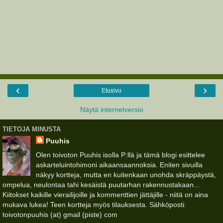
‹
›
Etusivu
Näytä internetversio
TIETOJA MINUSTA
Puuhis
Olen toivoton Puuhis isolla P:llä ja tämä blogi esittelee
askarteluintohimoni aikaansaannoksia. Eniten sivuilla
näkyy kortteja, mutta en kuitenkaan unohda skräppäystä,
ompelua, neulontaa tahi kesäistä puutarhan rakennustakaan...
Kiitokset kaikille vierailijoille ja kommenttien jättäjille - niitä on aina
mukava lukea! Teen kortteja myös tilauksesta. Sähköposti:
toivotonpuuhis (at) gmail (piste) com