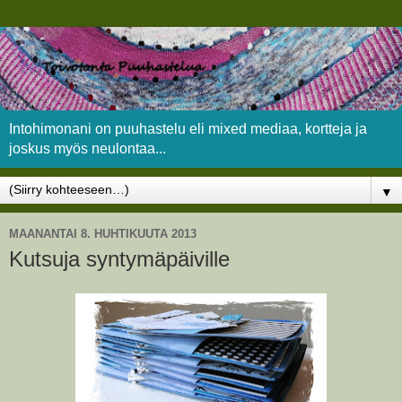
Intohimonani on puuhastelu eli mixed mediaa, kortteja ja
joskus myös neulontaa...
▼
MAANANTAI 8. HUHTIKUUTA 2013
Kutsuja syntymäpäiville