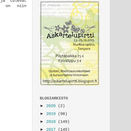
ja tulevat
en on niin
BLOGIARKISTO
►
2020
(2)
►
2019
(98)
►
2018
(149)
►
2017
(145)