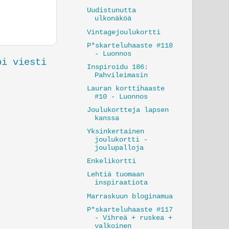
Uudistunutta
ulkonäköä
Vintagejoulukortti
P*skarteluhaaste #118
- Luonnos
pi viesti
Inspiroidu 186:
Pahvileimasin
Lauran korttihaaste
#10 - Luonnos
Joulukortteja lapsen
kanssa
Yksinkertainen
joulukortti -
joulupalloja
Enkelikortti
Lehtiä tuomaan
inspiraatiota
Marraskuun bloginamua
P*skarteluhaaste #117
- Vihreä + ruskea +
valkoinen