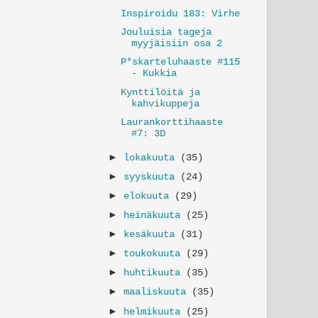
Inspiroidu 183: Virhe
Jouluisia tageja
myyjäisiin osa 2
P*skarteluhaaste #115
- Kukkia
Kynttilöitä ja
kahvikuppeja
Laurankorttihaaste
#7: 3D
►
lokakuuta
(35)
►
syyskuuta
(24)
►
elokuuta
(29)
►
heinäkuuta
(25)
►
kesäkuuta
(31)
►
toukokuuta
(29)
►
huhtikuuta
(35)
►
maaliskuuta
(35)
►
helmikuuta
(25)