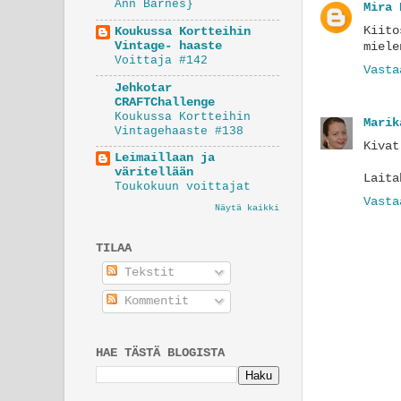
Ann Barnes}
Mira 
Kiit
Koukussa Kortteihin
Vintage- haaste
miele
Voittaja #142
Vasta
Jehkotar
CRAFTChallenge
Koukussa Kortteihin
Marik
Vintagehaaste #138
Kivat
Leimaillaan ja
väritellään
Laita
Toukokuun voittajat
Vasta
Näytä kaikki
TILAA
Tekstit
Kommentit
HAE TÄSTÄ BLOGISTA