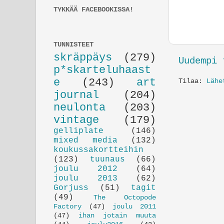
TYKKÄÄ FACEBOOKISSA!
TUNNISTEET
skräppäys
(279)
Uudempi 
p*skarteluhaast
e
(243)
art
Tilaa:
Lähe
journal
(204)
neulonta
(203)
vintage
(179)
gelliplate
(146)
mixed media
(132)
koukussakortteihin
(123)
tuunaus
(66)
joulu 2012
(64)
joulu 2013
(62)
Gorjuss
(51)
tagit
(49)
The Octopode
Factory
(47)
joulu 2011
(47)
ihan jotain muuta