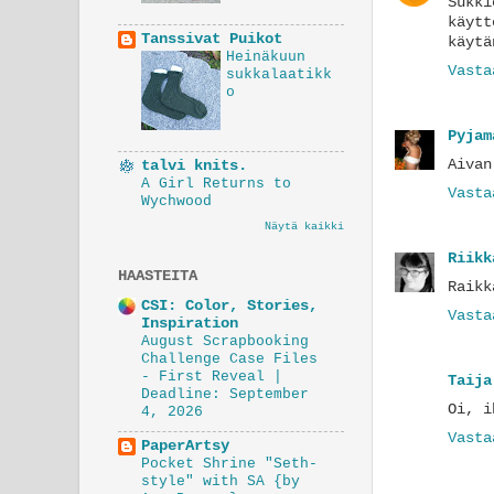
Sukk
käyt
Tanssivat Puikot
käytä
Heinäkuun
Vasta
sukkalaatikk
o
Pyjam
Aivan
talvi knits.
A Girl Returns to
Vasta
Wychwood
Näytä kaikki
Riikk
HAASTEITA
Raikk
CSI: Color, Stories,
Vasta
Inspiration
August Scrapbooking
Challenge Case Files
- First Reveal |
Taija
Deadline: September
Oi, i
4, 2026
Vasta
PaperArtsy
Pocket Shrine "Seth-
style" with SA {by