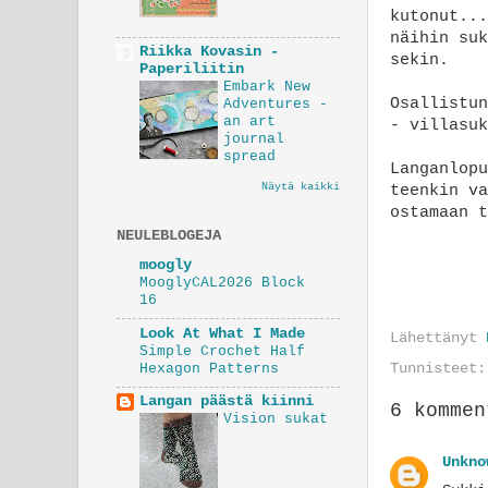
kutonut...
näihin suk
Riikka Kovasin -
sekin.
Paperiliitin
Embark New
Osallistu
Adventures -
an art
- villasuk
journal
spread
Langanlopu
Näytä kaikki
teenkin v
ostamaan t
NEULEBLOGEJA
moogly
MooglyCAL2026 Block
16
Look At What I Made
Lähettänyt
Simple Crochet Half
Hexagon Patterns
Tunnisteet
Langan päästä kiinni
6 kommen
Vision sukat
Unkno