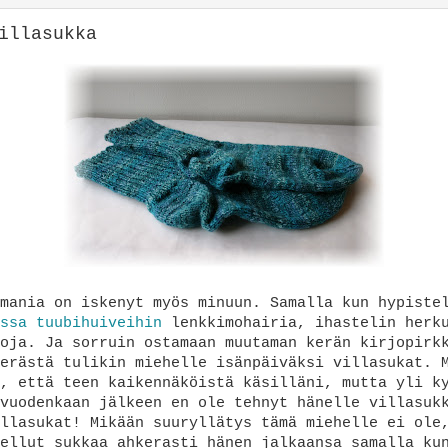
illasukka
mania on iskenyt myös minuun. Samalla kun hypiste
issa
tuubihuiveihin
lenkkimohairia, ihastelin herk
oja. Ja sorruin ostamaan muutaman kerän kirjopirk
erästä tulikin miehelle isänpäiväksi villasukat. 
, että teen kaikennäköistä käsilläni, mutta yli k
vuodenkaan jälkeen en ole tehnyt hänelle villasuk
llasukat! Mikään suuryllätys tämä miehelle ei ole
ellut sukkaa ahkerasti hänen jalkaansa samalla ku