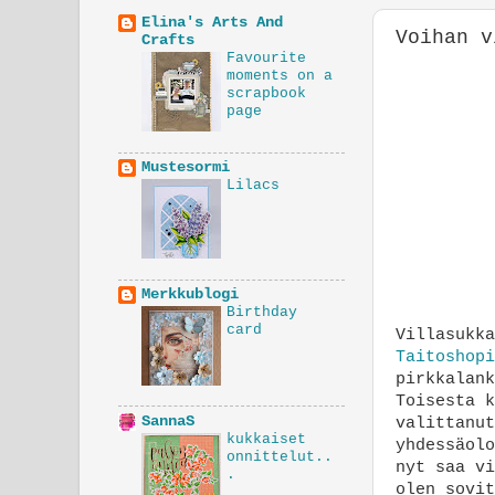
Elina's Arts And
Voihan v
Crafts
Favourite
moments on a
scrapbook
page
Mustesormi
Lilacs
Merkkublogi
Birthday
card
Villasukka
Taitoshop
pirkkalank
Toisesta k
SannaS
valittanut
kukkaiset
yhdessäolo
onnittelut..
nyt saa vi
.
olen sovit