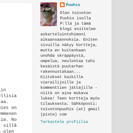
Puuhis
Olen toivoton
Puuhis isolla
P:llä ja tämä
blogi esittelee
askarteluintohimoni
aikaansaannoksia. Eniten
sivuilla näkyy kortteja,
mutta en kuitenkaan
unohda skräppäystä,
ompelua, neulontaa tahi
kesäistä puutarhan
rakennustakaan...
Kiitokset kaikille
vierailijoille ja
kommenttien jättäjille -
lin
niitä on aina mukava
ullisia
lukea! Teen kortteja myös
kaa.
tilauksesta. Sähköposti:
Mies on
toivotonpuuhis (at) gmail
ymmenen
(piste) com
kia. No
Tarkastele profiilia
, sillä
n olen