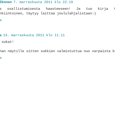
Ekonen
7. marraskuuta 2011 klo 22.19
os osallistumisesta haasteeseen! Ja tuo kirja 
nkiintoinen, täytyy laittaa joululahjalistaan:)
a
a
13. marraskuuta 2011 klo 11.11
 sukat!
han näytille sitten sukkien valmistuttua nuo varpaista k
a