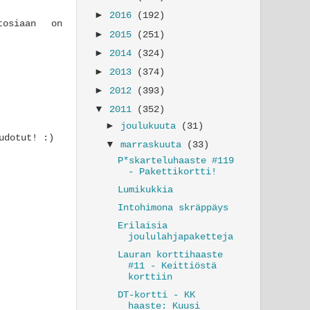
►
2016
(192)
tosiaan on
►
2015
(251)
►
2014
(324)
►
2013
(374)
►
2012
(393)
▼
2011
(352)
►
joulukuuta
(31)
udotut! :)
▼
marraskuuta
(33)
P*skarteluhaaste #119
- Pakettikortti!
Lumikukkia
Intohimona skräppäys
Erilaisia
joululahjapaketteja
Lauran korttihaaste
#11 - Keittiöstä
korttiin
DT-kortti - KK
haaste: Kuusi