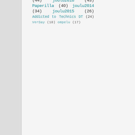
(44)
joulu2016
(43)
Paperilla
(40)
joulu2014
(34)
joulu2015
(26)
Addicted to Technics DT
(24)
VerDay
(18)
ompelu
(17)