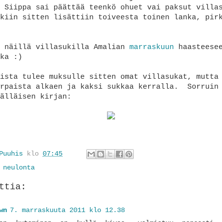
 Siippa sai päättää teenkö ohuet vai paksut villa
kiin sitten lisättiin toiveesta toinen lanka, pir
n näillä villasukilla Amalian
marraskuun
haasteese
ka :)
ista tulee muksulle sitten omat villasukat, mutta
arpaista alkaen ja kaksi sukkaa kerralla. Sorruin
älläisen kirjan:
Puuhis
klo
07:45
:
neulonta
ttia:
wn
7. marraskuuta 2011 klo 12.38