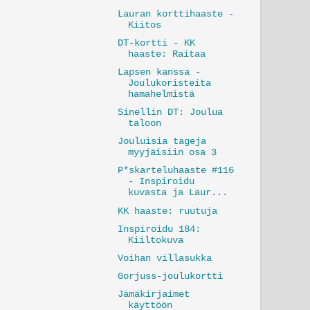
Lauran korttihaaste -
Kiitos
DT-kortti - KK
haaste: Raitaa
Lapsen kanssa -
Joulukoristeita
hamahelmistä
Sinellin DT: Joulua
taloon
Jouluisia tageja
myyjäisiin osa 3
P*skarteluhaaste #116
- Inspiroidu
kuvasta ja Laur...
KK haaste: ruutuja
Inspiroidu 184:
Kiiltokuva
Voihan villasukka
Gorjuss-joulukortti
Jämäkirjaimet
käyttöön