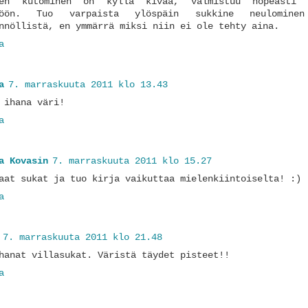
ien kutominen on kyllä kivaa, valmistuu nopeasti 
töön. Tuo varpaista ylöspäin sukkine neulomin
nnöllistä, en ymmärrä miksi niin ei ole tehty aina.
a
a
7. marraskuuta 2011 klo 13.43
 ihana väri!
a
a Kovasin
7. marraskuuta 2011 klo 15.27
aat sukat ja tuo kirja vaikuttaa mielenkiintoiselta! :)
a
7. marraskuuta 2011 klo 21.48
hanat villasukat. Väristä täydet pisteet!!
a